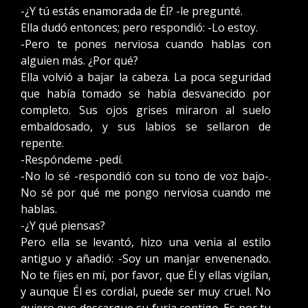
-¿Y tú estás enamorada de Él? -le pregunté.
Ella dudó entonces; pero respondió: -Lo estoy.
-Pero te pones nerviosa cuando hablas con
alguien más. ¿Por qué?
Ella volvió a bajar la cabeza. La poca seguridad
que había tomado se había desvanecido por
completo. Sus ojos grises miraron al suelo
embaldosado, y sus labios se sellaron de
repente.
-Respóndeme -pedí.
-No lo sé -respondió con su tono de voz bajo-.
No sé por qué me pongo nerviosa cuando me
hablas.
-¿Y qué piensas?
Pero ella se levantó, hizo una venia al estilo
antiguo y añadió: -Soy un manjar envenenado.
No te fijes en mí, por favor, que Él y ellas vigilan,
y aunque Él es cordial, puede ser muy cruel. No