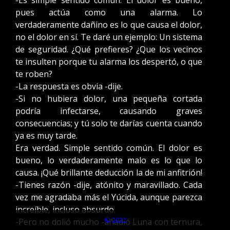
-Es simple sentido común. El dolor es bueno,
pues actúa como una alarma. Lo
verdaderamente dañino es lo que causa el dolor,
no el dolor en sí. Te daré un ejemplo: Un sistema
de seguridad. ¿Qué prefieres? ¿Que los vecinos
te insulten porque tu alarma los despertó, o que
te roben?
-La respuesta es obvia -dije.
-Si no hubiera dolor, una pequeña cortada
podría infectarse, causando graves
consecuencias; y tú solo te darías cuenta cuando
ya es muy tarde.
Era verdad. Simple sentido común. El dolor es
bueno, lo verdaderamente malo es lo que lo
causa. ¡Qué brillante deducción la de mi anfitrión!
-Tienes razón -dije, atónito y maravillado. Cada
vez me agradaba más el Yúcida, aunque parezca
increíble, incluso absurdo.
© 2022
-Pero no dolió mucho -añadió Luna con ternura,