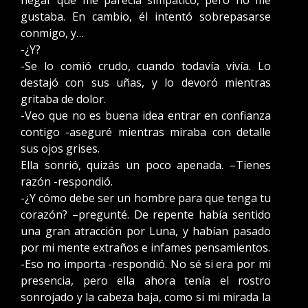
negar que me parecía simpático, pero no me
gustaba. En cambio, él intentó sobrepasarse
conmigo, y…
-¿Y?
-Se lo comió crudo, cuando todavía vivía. Lo
destajó con sus uñas, y lo devoró mientras
gritaba de dolor.
-Veo que no es buena idea entrar en confianza
contigo -aseguré mientras miraba con detalle
sus ojos grises.
Ella sonrió, quizás un poco apenada. –Tienes
razón -respondió.
-¿Y cómo debe ser un hombre para que tenga tu
corazón? –pregunté. De repente había sentido
una gran atracción por Luna, y habían pasado
por mi mente extraños e infames pensamientos.
-Eso no importa -respondió. No sé si era por mi
presencia, pero ella ahora tenía el rostro
sonrojado y la cabeza baja, como si mi mirada la