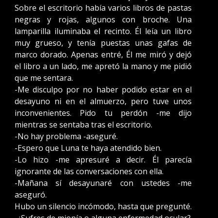
Sobre el escritorio había varios libros de pastas
negras y rojas, algunos con broche. Una
lamparilla iluminaba el recinto. Él leía un libro
muy grueso, y tenía puestas unas gafas de
marco dorado. Apenas entré, Él me miró y dejó
el libro a un lado, me apretó la mano y me pidió
que me sentara.
-Me disculpo por no haber podido estar en el
desayuno ni en el almuerzo, pero tuve unos
inconvenientes. Pido tu perdón -me dijo
mientras se sentaba tras el escritorio.
-No hay problema -aseguré.
-Espero que Luna te haya atendido bien.
-Lo hizo -me apresuré a decir. Él parecía
ignorante de las conversaciones con ella.
-Mañana sí desayunaré con ustedes -me
aseguró.
Hubo un silencio incómodo, hasta que pregunté.