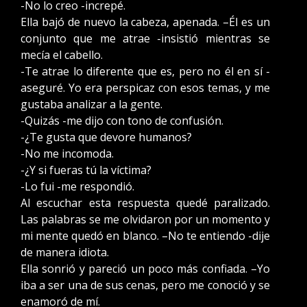
-No lo creo -increpé.
Ella bajó de nuevo la cabeza, apenada. –Él es un
conjunto que me atrae -insistió mientras se
mecía el cabello.
-Te atrae lo diferente que es, pero no él en sí -
aseguré. Yo era perspicaz con esos temas, y me
gustaba analizar a la gente.
-Quizás -me dijo con tono de confusión.
-¿Te gusta que devore humanos?
-No me incomoda.
-¿Y si fueras tú la víctima?
-Lo fui -me respondió.
Al escuchar esta respuesta quedé paralizado.
Las palabras se me olvidaron por un momento y
mi mente quedó en blanco. –No te entiendo -dije
de manera idiota.
Ella sonrió y pareció un poco más confiada. –Yo
iba a ser una de sus cenas, pero me conoció y se
enamoró de mí.