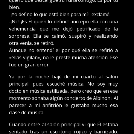
quiero que descargue su furia contigo. Es por tu
bien.
-¡Yo defino lo que está bien para mí! -exclamé.
-¡No! ¡Es Él quien lo define! -increpó ella con una
vehemencia que me dejó petrificado de la
sorpresa. Ella se calmó, suspiró y realizando
otra venia, se retiró.
Aunque no entendí el por qué ella se refirió a
«ellas vigilan», no le presté mucha atención. Ese
fue un gran error.
Ya por la noche bajé de mi cuarto al salón
principal, pues escuché música. No soy muy
docto en música estilizada, pero creo que en ese
momento sonaba algún concierto de Albinoni. Al
parecer a mi anfitrión le gustaba mucho esa
clase de música.
Cuando entré al salón principal vi que Él estaba
sentado tras un escritorio rojizo y barnizado.