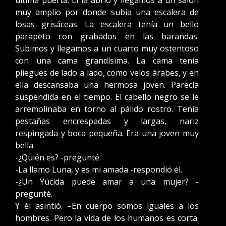
última puerta. Él la abrió y llegamos a un salón
muy amplio por donde subía una escalera de
losas grisáceas. La escalera tenía un bello
parapeto con grabados en las barandas.
Subimos y llegamos a un cuarto muy ostentoso
con una cama grandísima. La cama tenía
pliegues de lado a lado, como velos árabes, y en
ella descansaba una hermosa joven. Parecía
suspendida en el tiempo. El cabello negro se le
arremolinaba en torno al pálido rostro. Tenía
pestañas encrespadas y largas, nariz
respingada y boca pequeña. Era una joven muy
bella.
-¿Quién es? -pregunté.
-La llamo Luna, y es mi amada -respondió él.
-¿Un Yúcida puede amar a una mujer? -
pregunté.
Y él asintió. –En cuerpo somos iguales a los
hombres. Pero la vida de los humanos es corta.