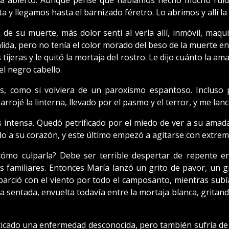
ba abierto. Aunque pensé que habíamos hecho mucho ruido
ta y llegamos hasta el barnizado féretro. Lo abrimos y allí la
 su muerte, más dolor sentí al verla allí, inmóvil, maquil
ida, pero no tenía el color morado del beso de la muerte en
ijeras y le quitó la mortaja del rostro. Le dijo cuánto la amab
el negro cabello.
s, como si volviera de un paroxismo espantoso. Incluso p
arrojé la linterna, llevado por el pasmo y el terror, y me lanc
 intensa. Quedó petrificado por el miedo de ver a su amada
do a su corazón, y este último empezó a agitarse con extrema
 cómo culparla? Debe ser terrible despertar de repente 
 familiares. Entonces María lanzó un grito de pavor, un g
parció con el viento por todo el camposanto, mientras subí
lla sentada, envuelta todavía entre la mortaja blanca, gritan
ticado una enfermedad desconocida, pero también sufría de