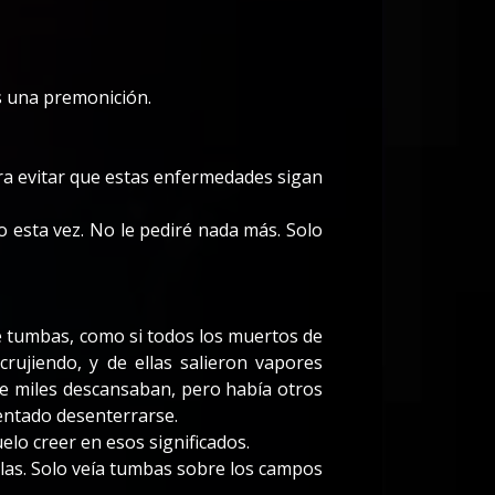
s una premonición.
para evitar que estas enfermedades sigan
lo esta vez. No le pediré nada más. Solo
e tumbas, como si todos los muertos de
rujiendo, y de ellas salieron vapores
que miles descansaban, pero había otros
entado desenterrarse.
elo creer en esos significados.
llas. Solo veía tumbas sobre los campos