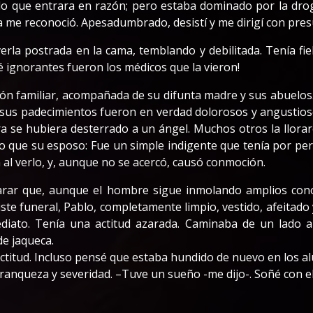
o que entrara en razón; pero estaba dominado por la drog
a me reconoció. Apesadumbrado, desistí y me dirigí con presu
erla postrada en la cama, temblando y debilitada. Tenía fieb
é ignorantes fueron los médicos que la vieron!
n familiar, acompañada de su difunta madre y sus abuelos. 
sus padecimientos fueron en verdad dolorosos y angustiosos
erra se hubiera desterrado a un ángel. Muchos otros la llora
 o que su esposo: Fue un simple indigente que tenía por pe
al verlo, y, aunque no se acercó, causó conmoción.
larar que, aunque el hombre sigue inmolando amplios cono
iste funeral, Pablo, completamente limpio, vestido, afeitado
iato. Tenía una actitud azarada. Caminaba de un lado a 
de jaqueca.
titud. Incluso pensé que estaba hundido de nuevo en los a
ranqueza y severidad. –Tuve un sueño -me dijo-. Soñé con el