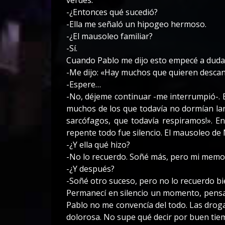
verdes.
-¿Entonces qué sucedió?
-Ella me señaló un hipogeo hermoso.
-¿El mausoleo familiar?
-Sí.
Cuando Pablo me dijo esto empecé a dudar
-Me dijo: «Hay muchos que quieren descans
-Espere…
-No, déjeme continuar -me interrumpió-. 
muchos de los que todavía no dormían lan
sarcófagos, que todavía respiramos!». E
repente todo fue silencio. El mausoleo de
-¿Y ella qué hizo?
-No lo recuerdo. Soñé más, pero mi memori
-¿Y después?
-Soñé otro suceso, pero no lo recuerdo bi
Permanecí en silencio un momento, pensati
Pablo no me convencía del todo. Las drog
dolorosa. No supe qué decir por buen tie