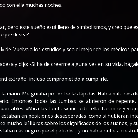
ado con ella muchas noches.
r, pero este sueño está lleno de simbolismos, y creo que e
lo que desea?
 olvide. Vuelva a los estudios y sea el mejor de los médicos 
cabeza y dijo: -Si ha de creerme alguna vez en su vida, hága
ntí extraño, incluso comprometido a cumplirle.
la mano. Me guiaba por entre las lápidas. Había millones d
io. Entonces todas las tumbas se abrieron de repente, c
uantables. «Mira las tumbas» me pidió ella. Las miré y vi 
 estaban en posiciones desesperadas, como si hubieran int
e mucho leí libros sobre los significados de los sueños, y su
 estaba más negro que el petróleo, y no había nubes ni estre