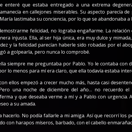
e enteré que estaba entregado a una extrema degenera
 amanecía en callejones miserables. Su aspecto parecía de 
María lastimaba su conciencia, por lo que se abandonaba a l
demostrarme felicidad, no lograba engañarme. La relación
nera injusta. Ella, al ser hija única, era muy dulce y mimad
videz y la felicidad parecían haberle sido robadas por el ab
legó a golpearla, pero nunca lo comprobé.
la siempre me preguntaba por Pablo. Yo le contaba con des
por lo menos para mí era claro, que ella todavía estaba inter
ia con ellos empezó a crecer mucho más, hasta casi desent
Pero una noche de diciembre del año… no recuerdo el 
ferma y que deseaba verme a mí y a Pablo con urgencia. A
eseo a su amada.
 hacerlo. No podía fallarle a mi amiga. Así que recorrí los p
pado con harapos míseros, barbado, con el cabello enmarañado