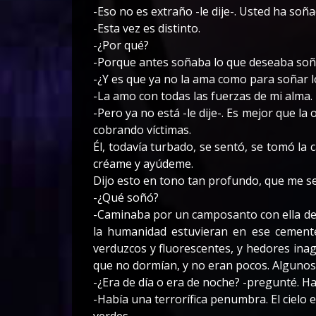
-Eso no es extraño -le dije-. Usted ha soñ
-Esta vez es distinto.
-¿Por qué?
-Porque antes soñaba lo que deseaba soña
-¿Y es que ya no la ama como para soñar 
-La amo con todas las fuerzas de mi alma.
-Pero ya no está -le dije-. Es mejor que la
cobrando víctimas.
Él, todavía turbado, se sentó, se tomó la 
créame y ayúdeme.
Dijo esto en tono tan profundo, que me se
-¿Qué soñó?
-Caminaba por un camposanto con ella de 
la humanidad estuvieran en ese cementer
verduzcos y fluorescentes, y hedores inag
que no dormían, y no eran pocos. Algunos
-¿Era de día o era de noche? -pregunté. Hac
-Había una terrorífica penumbra. El cielo