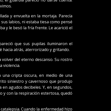
, el guardia pareció no darse cuenta.
 vimos.
lada y envuelta en la mortaja. Parecía
 sus labios, ni estaba tiesa como pensé
a y le besó la fría frente. Le acarició el
areció que sus pupilas iluminaron el
é hacia atrás, aterrorizado y gritando.
 volver del eterno descanso. Su rostro
 violencia.
en una cripta oscura, en medio de una
rito siniestro y cavernoso que produjo
a en agudos decibeles. Y, en segundos,
do y con la respiración estertosa, quedó
 catalepsia. Cuando la enfermedad hizo