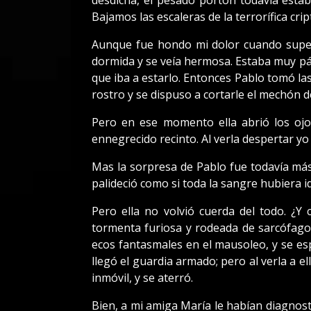
desdicha, el pesado portón todavía esta
Bajamos las escaleras de la terrorífica crip
Aunque fue hondo mi dolor cuando supe de
dormida y se veía hermosa. Estaba muy pál
que iba a estarlo. Entonces Pablo tomó las t
rostro y se dispuso a cortarle el mechón d
Pero en ese momento ella abrió los ojo
ennegrecido recinto. Al verla despertar yo 
Mas la sorpresa de Pablo fue todavía más
palideció como si toda la sangre hubiera i
Pero ella no volvió cuerda del todo. ¿Y
tormenta furiosa y rodeada de sarcófagos
ecos fantasmales en el mausoleo, y se es
llegó el guardia armado; pero al verla a e
inmóvil, y se aterró.
Bien, a mi amiga María le habían diagnos