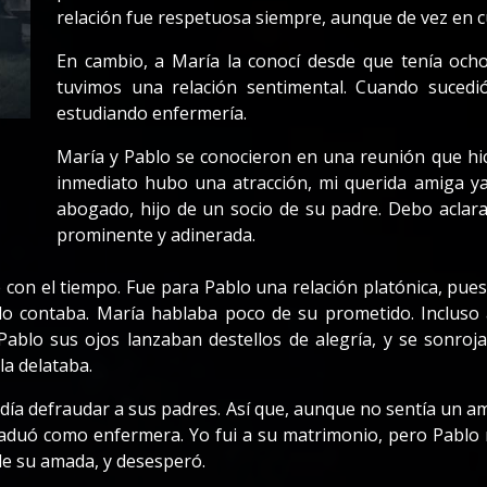
relación fue respetuosa siempre, aunque de vez en 
En cambio, a María la conocí desde que tenía och
tuvimos una relación sentimental. Cuando sucedió
estudiando enfermería.
María y Pablo se conocieron en una reunión que hic
inmediato hubo una atracción, mi querida amiga 
abogado, hijo de un socio de su padre. Debo aclar
prominente y adinerada.
 con el tiempo. Fue para Pablo una relación platónica, pue
o contaba. María hablaba poco de su prometido. Incluso
blo sus ojos lanzaban destellos de alegría, y se sonroja
la delataba.
día defraudar a sus padres. Así que, aunque no sentía un a
graduó como enfermera. Yo fui a su matrimonio, pero Pablo n
e su amada, y desesperó.