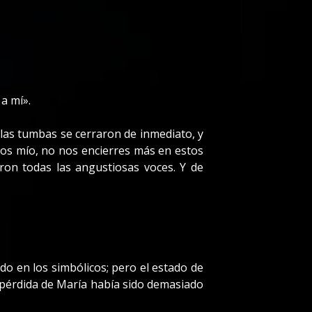
a mí».
las tumbas se cerraron de inmediato, y
ios mío, no nos encierres más en estos
ron todas las angustiosas voces. Y de
do en los simbólicos; pero el estado de
 pérdida de María había sido demasiado