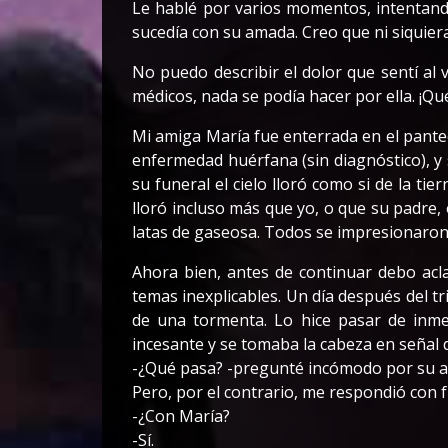
Le hablé por varios momentos, intentand
sucedía con su amada. Creo que ni siquier
No puedo describir el dolor que sentí al v
médicos, nada se podía hacer por ella. ¡Qu
Mi amiga María fue enterrada en el panteó
enfermedad huérfana (sin diagnóstico), y 
su funeral el cielo lloró como si de la ti
lloró incluso más que yo, o que su padre,
latas de gaseosa. Todos se impresionaron 
Ahora bien, antes de continuar debo ac
temas inexplicables. Un día después del tr
de una tormenta. Lo hice pasar de inmed
incesante y se tomaba la cabeza en señal 
-¿Qué pasa? -pregunté incómodo por su ac
Pero, por el contrario, me respondió con f
-¿Con María?
-Sí.