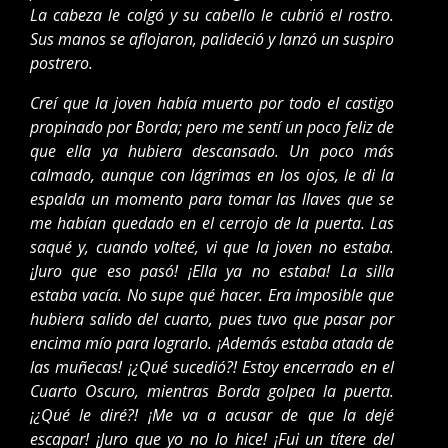
La cabeza le colgó y su cabello le cubrió el rostro.
Sus manos se aflojaron, palideció y lanzó un suspiro
postrero.
Creí que la joven había muerto por todo el castigo
propinado por Borda; pero me sentí un poco feliz de
que ella ya hubiera descansado. Un poco más
calmado, aunque con lágrimas en los ojos, le di la
espalda un momento para tomar las llaves que se
me habían quedado en el cerrojo de la puerta. Las
saqué y, cuando volteé, vi que la joven no estaba.
¡Juro que eso pasó! ¡Ella ya no estaba! La silla
estaba vacía. No supe qué hacer. Era imposible que
hubiera salido del cuarto, pues tuvo que pasar por
encima mío para lograrlo. ¡Además estaba atada de
las muñecas! ¡¿Qué sucedió?! Estoy encerrado en el
Cuarto Oscuro, mientras Borda golpea la puerta.
¡¿Qué le diré?! ¡Me va a acusar de que la dejé
escapar! ¡Juro que yo no lo hice! ¡Fui un títere del