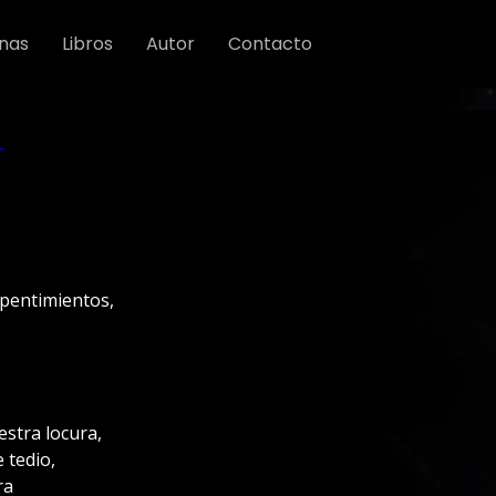
nas
Libros
Autor
Contacto
epentimientos,
estra locura,
 tedio,
ra