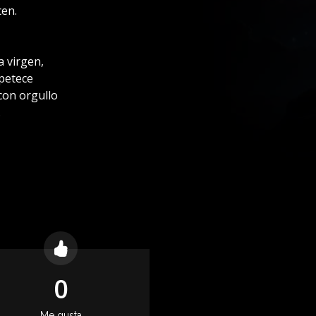
cen.
a virgen,
apetece
 con orgullo
.
0
Me gusta