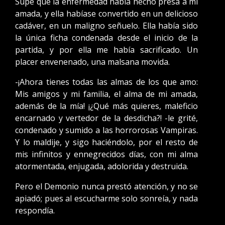
Supe que la enfermedad había hecho presa a mi
amada, y ella habíase convertido en un delicioso
cadáver, en un maligno señuelo. Ella había sido
la única ficha condenada desde el inicio de la
partida, y por ella me había sacrificado. Un
placer envenenado, una malsana movida.
-¡Ahora tienes todas las almas de los que amo:
Mis amigos y mi familia, el alma de mi amada,
además de la mía! ¡¿Qué más quieres, maleficio
encarnado y vertedor de la desdicha?! -le grité,
condenado y sumido a las horrorosas Vampiras.
Y lo maldije, y sigo haciéndolo, por el resto de
mis infinitos y ennegrecidos días, con mi alma
atormentada, enjugada, adolorida y destruida.
Pero el Demonio nunca prestó atención, y no se
apiadó; pues al escucharme solo sonreía, y nada
respondía.