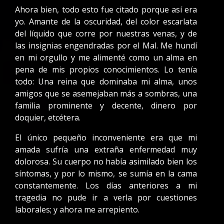
Ahora bien, todo esto fue citado porque así era
yo. Amante de la oscuridad, del color escarlata
del líquido que corre por nuestras venas, y de
las insignias engendradas por el Mal. Me hundí
en mi orgullo y me alimenté como un alma en
pena de mis propios conocimientos. Lo tenía
todo: Una reina que dominaba mi alma, unos
amigos que se asemejaban más a sombras, una
familia prominente y decente, dinero por
doquier, etcétera.
El único pequeño inconveniente era que mi
amada sufría una extraña enfermedad muy
dolorosa. Su cuerpo no había asimilado bien los
síntomas, y por lo mismo, se sumía en la cama
constantemente. Los días anteriores a mi
tragedia no pude ir a verla por cuestiones
laborales; y ahora me arrepiento.