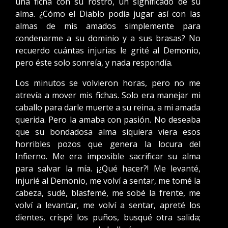
una ficha con su rostro, un significado de su
alma. ¿Cómo el Diablo podía jugar así con las
almas de mis amados simplemente para
condenarme a su dominio y a sus brasas? No
recuerdo cuántas injurias le grité al Demonio,
pero éste solo sonreía, y nada respondía.
Los minutos se volvieron horas, pero no me
atrevía a mover mis fichas. Solo era manejar mi
caballo para darle muerte a su reina, a mi amada
querida. Pero la amaba con pasión. No deseaba
que su bondadosa alma siquiera viera esos
horribles pozos que genera la locura del
Infierno. Me era imposible sacrificar su alma
para salvar la mía. ¡¿Qué hacer?! Me levanté,
injurié al Demonio, me volví a sentar, me tomé la
cabeza, sudé, blasfemé, me sobé la frente, me
volví a levantar, me volví a sentar, apreté los
dientes, crispé los puños, busqué otra salida;