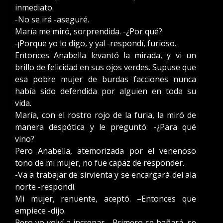
inmediato.
-No se irá -aseguré.
María me miró, sorprendida. -¿Por qué?
-¡Porque yo lo digo, y ya! -respondí, furioso.
Entonces Anabella levantó la mirada, y vi un
brillo de felicidad en sus ojos verdes. Supuse que
esa pobre mujer de burdas facciones nunca
había sido defendida por alguien en toda su
vida.
María, con el rostro rojo de la furia, la miró de
manera despótica y le preguntó: -¿Para qué
vino?
Pero Anabella, atemorizada por el venenoso
tono de mi mujer, no fue capaz de responder.
-Va a trabajar de sirvienta y se encargará del ala
norte -respondí.
Mi mujer, renuente, aceptó. –Entonces que
empiece -dijo.
Pero yo volví a increpar. –Primero se bañará, se