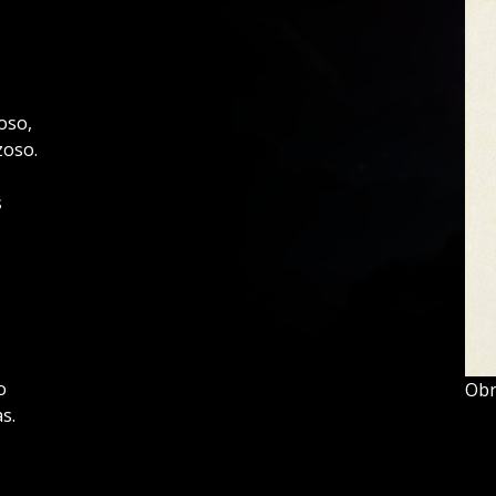
oso,
zoso.
s
o
Obr
s.